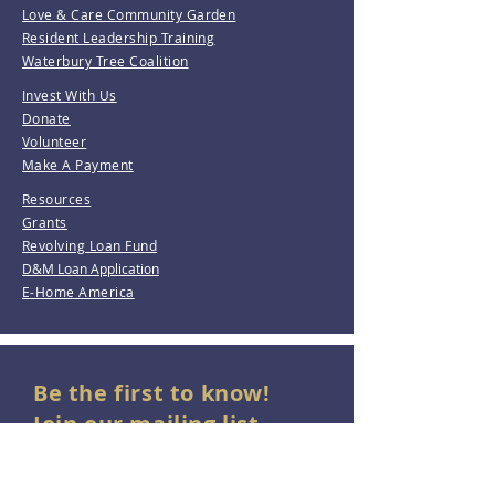
Love & Care Community Garden
Resident Leadership Training
Waterbury Tree Coalition
Invest With Us
Donate
Volunteer
Make A Payment
Resources
Grants
Revolving Loan Fund
D&M Loan Application
E-Home America
Be the first to know!
Join our mailing list.